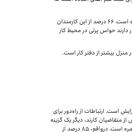
موسسه «FlexJobs» پژوهش گسترده‌ای بر روی ۵۵۰۰ کارمند از شرکت‌های مختلف انجام داده است. ۶۶ درصد از این کارمندان
. ۷۶ درصد از این کارمندان نیز باور دارند حواس پرتی در محیط کار
منزل بیشتر از دفتر کار است.
فزایش است. ارتباطات از راه‌دور برای
از متقاضیان کار‌ند، دیگر یک گزینه
نیست بلکه بخشی دائمی و اجباری از زندگی روزمره است. درواقع، ۸۵ درصد از