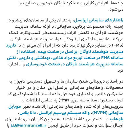
جاده
ها، افزایش کارایی و عملکرد ناوگان خودرویی صنایع نیز
می‌شود.
راهکارهای سازمانی ایرانسل
، به‌عنوان یکی از سازمان‌های پیشرو در
زمینه ارائه محصولات پرکاربرد سازمانی، با ارائه سامانه مدیریت
هوشمند ناوگان به کاهش اثرات زیست‌محیطی کسب‌وکارها کمک
می‌کند. علاوه‌بر جلوگیری از آلودگی هوا، مدیریت هوشمند ناوگان
(FMS) در صنایع دیگر نیز کاربرد دارد که از انواع آن می‌توان به
کاربرد
مدیریت هوشمند ناوگان ایرانسل در صنعت بیمه
،
استفاده از
سامانه FMS در صنعت توزیع مواد غذایی، بهداشتی و دارویی
،
نقش
سامانه مدیریت هوشمند ناوگان در صنعت خودروسازی
و… اشاره
کرد.
در راستای دیجیتالی شدن سازمان‌ها و تسهیل دسترسی کاربران به
محصولات، راهکارهای سازمانی ایرانسل این امکان را در اختیار
مشترکین دائمی و اعتباری خود قرار داده است تا با شماره‌گیری کد
کوتاه دستوری ستاره سه مربع (#۳*) به تمامی اطلاعات و
سرویس‌های ارائه شده راهکارهای سازمانی ارائه‌شده نظیر
موبایل
سازمانی (MVPN)
،
واکه سیستم بی‌سیم ایرانسل
،
دانا پلاس
،
یلوهاب
و… دسترسی داشته باشند. همچنین کاربران می‌توانند برای
ارسال سؤالات و نظرات خود از طریق ایمیل
EB@mtnirancell.ir
با