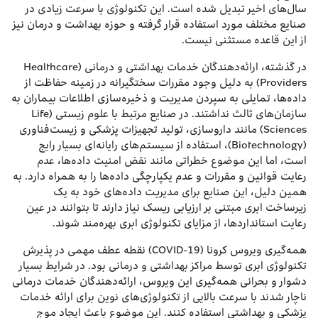
سال‌های اخیر تبدیل شده است. این تکنولوژی با سرعت زیادی در
صنایع مختلف مورد استفاده قرار گرفته و حوزه بهداشت و درمان نیز
از این قاعده مستثنی نیست.
در گذشته، ارائه‌دهندگان خدمات بهداشتی و درمانی (Healthcare
Providers) به دلیل وجود مقررات سختگیرانه در زمینه حفاظت از
داده‌ها، تمایلی به سپردن مدیریت و ذخیره‌سازی اطلاعات بیماران به
سازمان‌های ثالث نداشتند. در صنایع مرتبط با علوم زیستی (Life
Sciences) مانند داروسازی، تولید تجهیزات پزشکی و زیست‌فناوری
(Biotechnology)، استفاده از سیستم‌های رایانه‌ای بسیار رایج
است، اما این موضوع خطراتی مانند نقض امنیت داده‌ها، عدم
رعایت قوانین و مقررات و عدم یکپارچگی داده‌ها را به همراه دارد. به
همین دلیل، این صنایع برای مدیریت داده‌های خود به یک
زیرساخت ابری مبتنی بر ارزیابی ریسک نیاز دارند تا بتوانند در عین
رعایت استانداردها، از مزایای تکنولوژی ابری بهره‌مند شوند.
همه‌گیری ویروس کرونا (COVID-19) نقطه عطف مهمی در پذیرش
تکنولوژی ابری توسط مراکز بهداشتی و درمانی بود. در شرایط بسیار
دشوار و بحرانی همه‌گیری این ویروس، ارائه‌دهندگان خدمات درمانی
ناچار شدند با سرعت بالایی از تکنولوژی‌های نوین برای ارائه خدمات
پزشکی و بهداشتی استفاده کنند. این موضوع باعث ایجاد موج