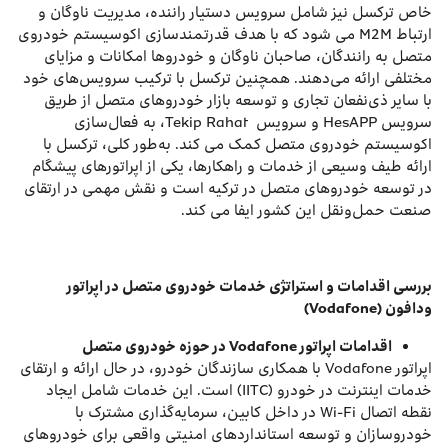
خاص ترکسل نیز شامل سرویس دستیار راننده، مدیریت ناوگان و
ارتباط M2M می شود که با هدف قدرتمندسازی اکوسیستم خودروی
متصل به رانندگان، صاحبان ناوگان و خودروها امکانات و مزایای
مختلفی ارائه می‌دهند. همچنین ترکسل با ترکیب سرویس‌های خود
با سایر ذی‌نفعان تجاری و توسعه بازار خودروهای متصل از طریق
سرویس HesAPP و سرویس Tekip Rahat، به فعال‌سازی
اکوسیستم خودروی متصل کمک می کند. به‌طور کلی، ترکسل با
ارائه طیف وسیعی از خدمات و راهکارها، یکی از اپراتورهای پیشگام
در توسعه خودروهای متصل در ترکیه است و نقش مهمی در ارتقای
صنعت حمل‌ونقل این کشور ایفا می کند.
بررسی اقدامات و استراتژی خدمات خودروی متصل در اپراتور
ودافون
(Vodafone)
اقدامات اپراتور
Vodafone
در حوزه خودروی متصل
اپراتور Vodafone با همکاری سازندگان خودرو، در حال ارائه و ارتقای
خدمات اینترنت در خودرو (IITC) است. این خدمات شامل ایجاد
نقطه اتصال Wi-Fi در داخل کابین، سرمایه‌گذاری مشترک با
خودروسازان و توسعه استانداردهای امنیتی واقعی برای خودروهای