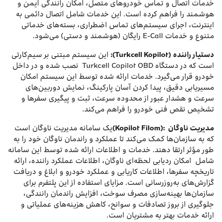
خدمات اتصال و تماس خودروهای متصل، امکان رانندگی ایمن و
هوشمند را فراهم کرده است. این خدمات شامل اتصال دائمی به
اینترنت، اجرای سیستم‌های تماس اضطراری، بسته‌های خدماتی
متنوع و خدمات E-Call رایگان (هوشمند و دستی) می‌شود.
دستیار راننده
(
Turkcell Kopilot)
:
این سیستم مبتنی بر سیم‌کارتی
است که در دستگاه Turkcell Copilot OBD نصب شده و در داخل
خودرو قرار می‌گیرد. خدمات ارائه شده توسط این سیستم امکان
مسیریابی دقیق، پیدا کردن آسان پارکینگ، نمایش دوربین‌های
سرعت و هشدار عبور از محدوده سرعت، ثبت و پیگیری سفرها و
تشخیص نقص فنی خودرو را فراهم می‌کند.
مدیریت ناوگان
:(Kopilot Filom)
یک سامانه مدیریت ناوگان است
که به سازمان‌ها کمک می‌کند تا عملکرد و راندمان ناوگان خود را به
طور مؤثر ارتقا دهند. خدمات و اطلاعات ارائه شده توسط این سامانه
شامل امکان ردیابی لحظه‌ای ناوگان، اطلاعات عملکرد راننده، ارائه
تاریخچه سفرها، اطلاعات کاریابی و عملکرد خودرو و ابلاغ و دریافت
گزارش‌های به‌روزرسانی است. مزایای استفاده از این پلتفرم برای
سازمان‌ها بهینه‌سازی مصرف سوخت، افزایش راندمان رانندگی،
جلوگیری از بروز تصادفات و سوانح، کاهش هزینه‌های عملیاتی و
ارائه خدمات بهتر به مشتریان است.