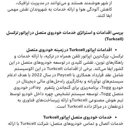
از شهر هوشمند هستند و می‌توانند در مدیریت ترافیک،
کاهش آلودگی هوا و ارائه خدمات به شهروندان نقش مهمی
ایفا کنند.
بررسی اقدامات و استراتژی خدمات خودروی متصل در اپراتور ترکسل
(Turkcell)
اقدامات اپراتور
Turkcell
در زمینه خودروی متصل
ترکسل، بزرگ‌ترین اپراتور تلفن همراه در ترکیه، با ارائه خدمات و
راهکارهای نوین، نقشی کلیدی در توسعه خودروهای متصل در این
کشور ایفا می‌کند. برخی از اقدامات Turkcell در این اکوسیستم
شامل عقد قرارداد همکاری با Paycell در سال 2022 با هدف ادغام
سیستم‌های نوآورانه و به‌کارگیری راه‌حل‌های مالی دیجیتال در
خودرو Togg، برنامه‌ریزی برای گنجاندن پلتفرم Fizyدر خودروی
متصل Togg، توسعه سیستم تشخیص چهره داخل خودرو توسط
تیم هوش مصنوعی Turkcellو ارائه زیرساخت‌های فناوری به
ذی‌نفعان در مراکز داده Turkcell است.
خدمات خودروی متصل اپراتور
Turkcell
خدمات اتصال و تماس خودروهای متصل: شرکت Turkcell با ارائه