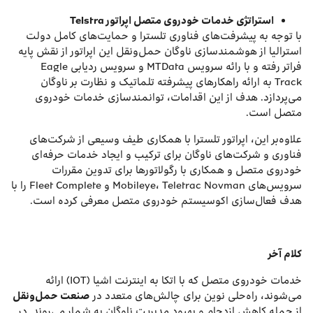
استراتژی خدمات خودروی متصل اپراتور
Telstra
با توجه به پیشرفت‌های فناوری تلسترا و حمایت‌های کامل دولت
استرالیا از هوشمندسازی ناوگان حمل‌ونقل این اپراتور از نقش پایه
فراتر رفته و با رائه سرویس MTData و سرویس ردیابی Eagle
Track به ارائه راهکارهای پیشرفته تلماتیک و نظارت بر ناوگان
می‌پردازد. هدف از این اقدامات، توانمندسازی خدمات خودروی
متصل است.
علاوه‌بر این، اپراتور تلسترا با همکاری طیف وسیعی از شرکت‌های
فناوری و شرکت‌های ناوگان برای ترکیب و ایجاد خدمات حرفه‌ای
خودروی متصل و همکاری با رگولاتورها برای تدوین مقررات
سرویس‌های Mobileye، Teletrac Novman و Fleet Complete را با
هدف فعال‌سازی اکوسیستم خودروی متصل معرفی کرده است.
کلام آخر
خدمات خودروی متصل که با اتکا به اینترنت اشیا (IOT) ارائه
می‌شوند، راه‌حلی نوین برای چالش‌های متعدد در
صنعت حمل‌ونقل
از جمله کاهش ازدحام و بهبود مدیریت ناوگان به شمار می‌روند. در