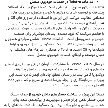
اقدامات
Telstra
در خدمات خودروی متصل
Telstra، اپراتور مطرح استرالیایی است که با تمرکز بر ایجاد اتصالات
پیشرفته و توسعه خدمات مرتبط با خودرو متصل، در زمینه‌های
محتلفی فعالیت می‌کند. این اپراتور با استفاده از فناوری‌های G5 و
G4، پایه‌های توسعه خدمات نوینی مانند ردیابی خودرو و دارایی،
مدیریت ناوگان و ارائه راهکارهای تلماتیک مجهز به هوش مصنوعی
را فراهم می‌کند؛ که نوید دهنده آینده‌ای روشن‌تر برای صنعت
خودرو و حمل‌ونقل است. اقدامات Telstra شامل مواردی همچون
ایجاد زیرساخت‌های V2X، ساخت حسگرهای داخل خودرو و ارتقا
شبکه‌ها به G5 است. Telstra با همکاری سازمان‌های مختلف، به
دنبال توسعه و ارتقای خدمات خودروی متصل است.
در سال 2019، Telstra با مشارکت سازمان دولتی برنامه‌ریزی ایمنی
جاده‌ای و کمپانی Lexus، در پروژه خودروهای متصل پیشرفته
ویکتوریا گامی بلند در راستای تحقق جاده‌ای ایمن‌تر برداشت. این
پروژه با سرمایه‌گذاری و ایجاد زیرساخت‌های سریع و کم تاخیر V2X
(اتصال خودرو به همه چیز) آغاز شد.
تمرکز این پروژه بر
ساخت حسگرهای داخل خودرو از
جمله حسگر
ترمز، حسگر نقص چراغ قرمز و دوربین‌های پیکربندی شده برای
شناسایی تقاطع و عابر پیاده بود. این حسگرها اطلاعات لحظه‌ای را به