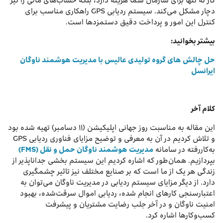
کار نه تنها برای سازمان شما هزینه دارد، بلکه حساب‌های مالی را نیز
دچار مشکل می‌کند. سیستم ردیابی GPS راهکاری مناسب برای
کنترل این امور و پرداخت دقیق دستمزدها است.
بیشتر بخوانید:
حل چالش ‌های گروه تولیدی عالیس با مدیریت هوشمند ناوگان
ایرانسل
کلام آخر
این مقاله به مناسبت روز جهانی اپلیکیشن (۱۱ دسامبر) تهیه شده بود
و تلاش کردیم در آن به معرفی و توضیح مزایای فناوری ردیابی GPS
به‌کاررفته در سامانه
مدیریت هوشمند ناوگان حمل‌ و نقل (FMS)
بپردازیم. همان‌طور که اشاره کردیم این سیستم بخشی جداناپذیر از
زندگی هر یک از ما است که بر صنایع مختلف نیز تاثیر چشم‎گیری
دارد. از دیگر مزایای سیستم ردیابی در مدیریت ناوگان می‌توان به
اعتبارسنجی کارهای انجام شده، ردیابی اموال سرقت‌شده، بهبود
امنیت ناوگان و در آخر جلب رضایت مشتریان و پیشرفت
کسب‌وکارها اشاره کرد.