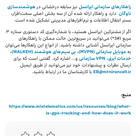
راهکارهای سازمانی ایرانسل
نیز سابقه درخشانی در
هوشمندسازی
ناوگان
دارد و راهکار ارائه شده آن از سه بخش اصلی سخت‌افزار،
بستر انتقال اطلاعات و نرم‌افزارهای مدیریتی تشکیل شده است.
اگر از مشترکین ایرانسل هستید، با شماره‌گیری کد دستوری ستاره ۳
مربع (#3*) می‌توانید در سریع‌ترین حالت ممکن با راهکارهای
سازمانی ایرانسل آشنایی داشته باشید. از انواع این راهکارها می‌توان
به
موبایل سازمانی (MVPN)
،
بی ‌سیم‌های هوشمند (WALKEH)
،
خدمات ابری
،
VPN سازمانی
و… اشاره کرد. گفتنی است که برای
ارسال نظرات و پیشنهادات خود نیز می‌توانید از طریق ایمیل
EB@mtnirancell.ir
با کارشناسان ما در ارتباط باشید.
منبع:
https://www.mixtelematics.com/us/resources/blog/what-
is-gps-tracking-and-how-does-it-work