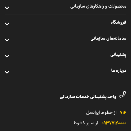
محصولات و راهکارهای سازمانی
ارتباطات پرسرعت سازمانی
فروشگاه
خدمات سازمانی موبایل
خرید مودم
سامانه‌های سازمانی
ارتباطات یکپارچه سازمانی
خرید سیم ‌کارت
ایرانسل من سازمانی
خدمات ابری
پشتیبانی
خرید ردیاب خودرو
نظارت و پشتیبانی راهکارهای سازمانی
اینترنت اشیا
ترابرد مشترکان سازمانی
درباره ما
مدیریت هوشمند ناوگان
خدمات دیجیتال
مناطق تحت پوشش
معرفی واحد کسب‌وکار سازمانی
یلوادوایز
تماس با پشتیبانی مشترکان شرکتی
داستان موفقیت
واحد پشتیبانی خدمات سازمانی
نمایندگی
کاتالوگ محصولات سازمانی
۷۱۴
از خطوط ایرانسل
۰۹۳۷۷۱۴۰۰۰۰
از سایر خطوط