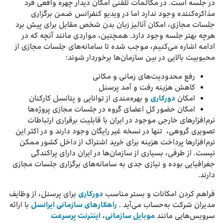
در جلسه است. در مکالمات تلفنی امکان دیدار چهره واقعی فرد
مذاکره‌کننده وجود ندارد اما در ویدیو کنفرانس ضمن برگزاری
جلسات مجازی، امکان آنالیز زبان بدن شخص مقابل برای پیش برد
هرچه بهتر جلسه وجود دارد. همچنین، مواردی مانند آنچه که در
ادامه اشاره می‌کنیم، موجب شده تا سامانه‌های جلسات مجازی از
محبوبیت بالایی در بین سازمان‌ها برخوردار شوند:
رفع محدودیت‌های زمانی و مکانی
کاهش هزینه رفت و آمد پرسنل
امکان
دورکاری
و بهره‌مندی از توانایی و پتانسل کارکنان
امکان حضور کل اعضای گروه در جلسات مجازی پروژه‌ها
نرم‌افزارهای خارجی موجود در ایران با قابلیت برقراری ارتباطات
تصویری گروهی، تنها در نسخه غیر رایگان وجود دارند و در اکثر این
نرم‌افزارها پرداخت هزینه برای خرید اشتراک از داخل کشور ممکن
نیست. از طرفی، بسیاری از سازمان‌ها در ایران دارای پراکندگی
جغرافیایی بوده و نیازی جدی به سامانه‌های برگزاری جلسات مجازی
دارند.
فراهم کردن امکانات و بستر مناسب
دورکاری
برای پرسنل، از وظایف
مدیران شرکت به‌حساب می‌آید .
راهکارهای سازمانی ایرانسل
با ارائه
سرویس‌هایی مانند
موبایل سازمانی
،
اینترنت پرسرعت