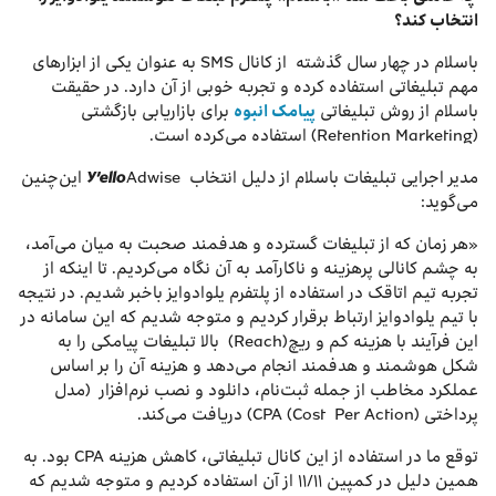
انتخاب کند؟
باسلام در چهار سال گذشته از کانال SMS به عنوان یکی از ابزارهای
مهم تبلیغاتی استفاده کرده و تجربه خوبی از آن دارد. در حقیقت
باسلام از روش تبلیغاتی
پیامک‌ انبوه
برای بازاریابی بازگشتی
(Retention Marketing) استفاده می‌کرده ‌است.
مدیر اجرایی تبلیغات باسلام از دلیل انتخاب Y’elloAdwise این‌چنین
می‌گوید:
«هر زمان که از تبلیغات گسترده و هدفمند صحبت به میان می‌آمد،
به چشم کانالی پرهزینه و ناکارآمد به آن نگاه می‌کردیم. تا اینکه از
تجربه تیم اتاقک در استفاده از پلتفرم یلوادوایز باخبر شدیم. در نتیجه
با تیم یلوادوایز ارتباط برقرار کردیم و متوجه شدیم که این سامانه در
این فرآیند با هزینه کم و ریچ(Reach) بالا تبلیغات پیامکی را به
شکل هوشمند و هدفمند انجام می‌دهد و هزینه آن را بر اساس
عملکرد مخاطب از جمله ثبت‌نام، دانلود و نصب نرم‌افزار (مدل
پرداختی CPA (Cost Per Action)) دریافت می‌کند.
توقع ما در استفاده از این کانال تبلیغاتی، کاهش هزینه CPA بود. به
همین دلیل در کمپین ۱۱/۱۱ از آن استفاده کردیم و متوجه شدیم که