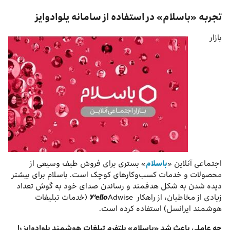
تجربه «باسلام» در استفاده از سامانه یلوادوایز
بازار
اجتماعی آنلاین «
باسلام
» بستری برای فروش طیف وسیعی از
محصولات و خدمات کسب‌و‌کارهای کوچک است. باسلام برای بیشتر
دیده شدن به شکل هدفمند و رساندن صدای خود به گوش تعداد
زیادی از مخاطبان،‌ از راهکار Y’elloAdwise (خدمات تبلیغات
هوشمند ایرانسل) استفاده کرده است.
چه عاملی باعث شد «باسلام» پلتفرم تبلغات هوشمند یلوادوایز را