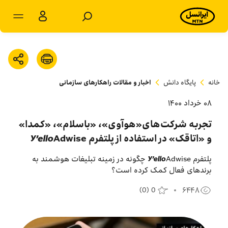
مشترکان سازمانی
مشترکان شخصی
خانه
پایگاه دانش
اخبار و مقالات راهکارهای سازمانی
محصولات و راهکارها
۰۸ خرداد ۱۴۰۰
فروشگاه
تجربه شرکت‌های«هوآوی»، «باسلام»، «کمدا»
و «اتاقک» در استفاده از پلتفرم Y’elloAdwise
سامانه‌ها
پلتفرم Y’elloAdwise چگونه در زمینه تبلیغات هوشمند به
برندهای فعال کمک کرده است؟
پشتیبانی
(
0
)
0
۶۴۴۸
پایگاه دانش