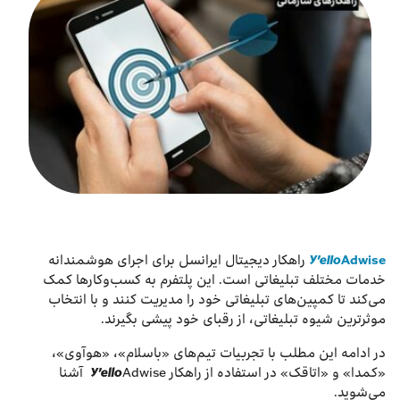
درباره ما
اخبار
بازارگاه ایرانسل
ترابرد به ایرانسل
EN
Y’elloAdwise
راهکار دیجیتال ایرانسل برای اجرای هوشمندانه
خدمات مختلف تبلیغاتی است. این پلتفرم به کسب‌‌و‌کارها کمک
می‌کند تا کمپین‌های تبلیغاتی خود را مدیریت کنند و با انتخاب
موثرترین شیوه تبلیغاتی، از رقبای خود پیشی بگیرند.
در ادامه این مطلب با تجربیات تیم‌های «باسلام»، «هوآوی»،
«کمدا» و «اتاقک» در استفاده از راهکار Y’elloAdwise آشنا
می‌شوید.