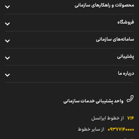
محصولات و راهکارهای سازمانی
ارتباطات پرسرعت سازمانی
فروشگاه
خدمات سازمانی موبایل
خرید مودم
سامانه‌های سازمانی
ارتباطات یکپارچه سازمانی
خرید سیم ‌کارت
ایرانسل من سازمانی
خدمات ابری
پشتیبانی
خرید ردیاب خودرو
نظارت و پشتیبانی راهکارهای سازمانی
اینترنت اشیا
ترابرد مشترکان سازمانی
درباره ما
مدیریت هوشمند ناوگان
خدمات دیجیتال
مناطق تحت پوشش
معرفی واحد کسب‌وکار سازمانی
یلوادوایز
تماس با پشتیبانی مشترکان شرکتی
داستان موفقیت
واحد پشتیبانی خدمات سازمانی
نمایندگی
کاتالوگ محصولات سازمانی
۷۱۴
از خطوط ایرانسل
۰۹۳۷۷۱۴۰۰۰۰
از سایر خطوط