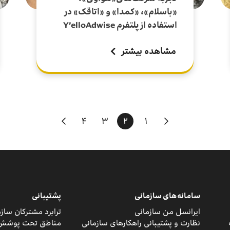
«باسلام»، «کمدا» و «اتاقک» در
استفاده از پلتفرم Y’elloAdwise
مشاهده بیشتر
۴
۳
۲
۱
سامانه‌های سازمانی
پشتیبانی
ایرانسل من سازمانی
ترابرد مشترکان ساز
نظارت و پشتیبانی راهکارهای سازمانی
مناطق تحت پوشش