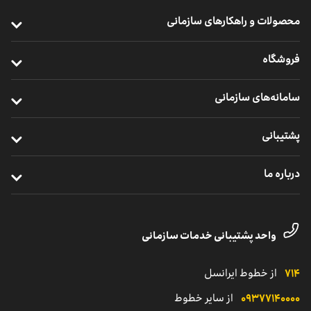
محصولات و راهکارهای سازمانی
ارتباطات پرسرعت سازمانی
فروشگاه
خدمات سازمانی موبایل
خرید مودم
سامانه‌های سازمانی
ارتباطات یکپارچه سازمانی
خرید سیم ‌کارت
ایرانسل من سازمانی
خدمات ابری
پشتیبانی
خرید ردیاب خودرو
نظارت و پشتیبانی راهکارهای سازمانی
اینترنت اشیا
ترابرد مشترکان سازمانی
درباره ما
مدیریت هوشمند ناوگان
خدمات دیجیتال
مناطق تحت پوشش
معرفی واحد کسب‌وکار سازمانی
یلوادوایز
تماس با پشتیبانی مشترکان شرکتی
داستان موفقیت
واحد پشتیبانی خدمات سازمانی
نمایندگی
کاتالوگ محصولات سازمانی
۷۱۴
از خطوط ایرانسل
۰۹۳۷۷۱۴۰۰۰۰
از سایر خطوط